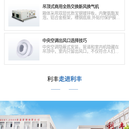
吊顶式商用全热交换新风换气机
箱体采用双层优质宝钢镀锌板，内聚氨酯发
泡，铝合金框架，槽钢底座,外贴付保护膜，
防止运输碰撞;
中央空调出风口选择技巧
中央空调隐蔽式安装，管道和室内机隐藏在
吊顶中，室内只留出风口，不仅符合人们对
于室内装修风格的美观及统一要求，更能让
置身其中的人享受到舒适的温度。
利丰
走进利丰
——
——