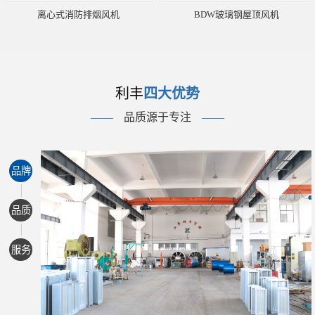
离心式消防排烟风机
BDW玻璃钢屋顶风机
利丰
四大优势
——
品质源于专注
——
品牌
品质
服务